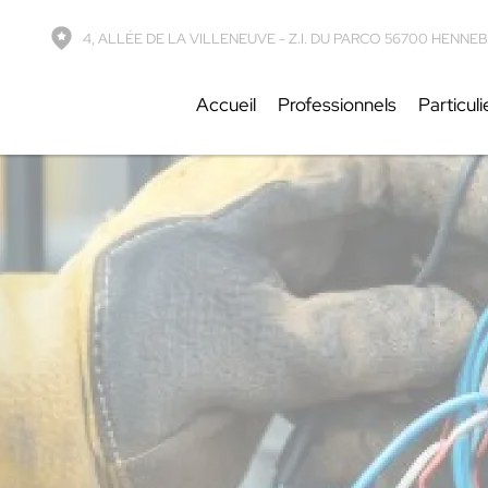
etures
-
4, Allée de la Villeneuve - Z.I. Du Parco, 56700 Hennebont
4, ALLÉE DE LA VILLENEUVE - Z.I. DU PARCO 56700 HENN
Accueil
Professionnels
Particuli