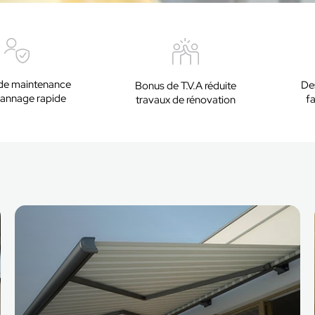
de maintenance
Des
Bonus de T.V.A réduite
annage rapide
f
travaux de rénovation