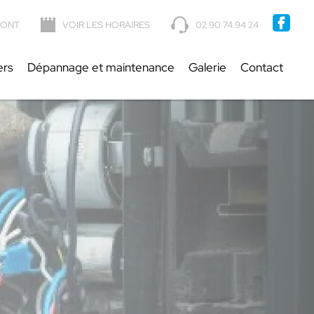
-
02 90 74 94 24
EBONT
VOIR LES HORAIRES
02 90 74 94 24
ers
Dépannage et maintenance
Galerie
Contact